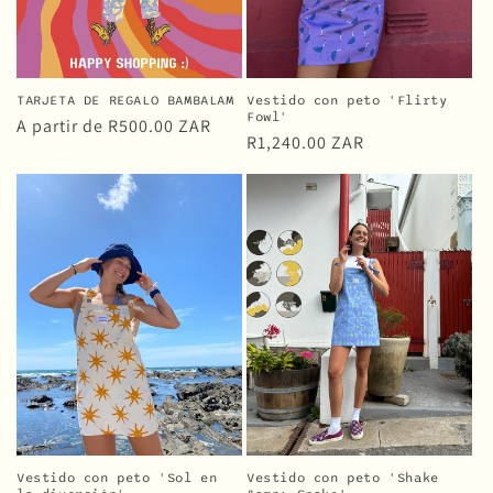
TARJETA DE REGALO BAMBALAM
Vestido con peto 'Flirty
Fowl'
Precio
A partir de
R500.00 ZAR
Precio
R1,240.00 ZAR
habitual
habitual
Vestido con peto 'Sol en
Vestido con peto 'Shake