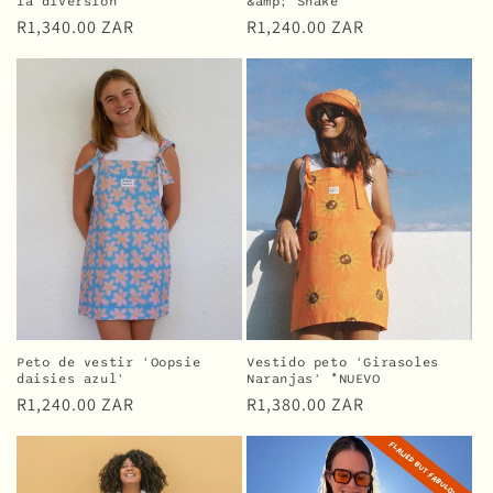
la diversión'
&amp; Snake'
Precio
R1,340.00 ZAR
Precio
R1,240.00 ZAR
habitual
habitual
Peto de vestir 'Oopsie
Vestido peto 'Girasoles
daisies azul'
Naranjas' *NUEVO
Precio
R1,240.00 ZAR
Precio
R1,380.00 ZAR
habitual
habitual