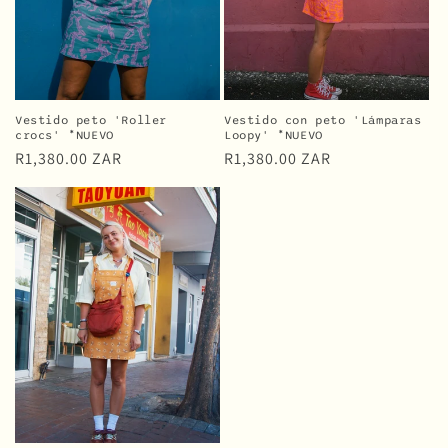
Vestido peto 'Roller
Vestido con peto 'Lámparas
crocs' *NUEVO
Loopy' *NUEVO
Precio
R1,380.00 ZAR
Precio
R1,380.00 ZAR
habitual
habitual