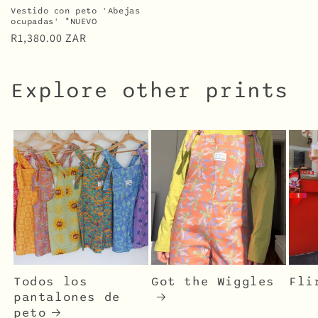
Vestido con peto 'Abejas
ocupadas' *NUEVO
Precio
R1,380.00 ZAR
habitual
Explore other prints
Todos los
Got the Wiggles
Fli
pantalones de
peto